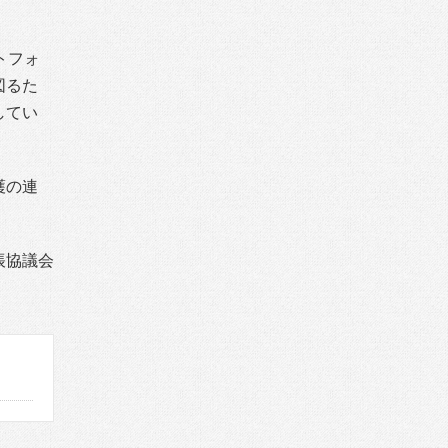
トフォ
図るた
してい
護の連
帳協議会