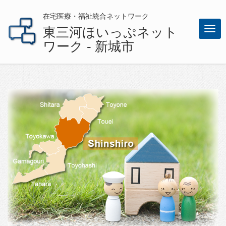
在宅医療・福祉統合ネットワーク
東三河ほいっぷネット
メ
ワーク - 新城市
ニ
ュ
ー