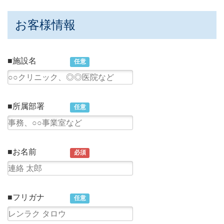
お客様情報
■施設名
任意
■所属部署
任意
■お名前
必須
■フリガナ
任意