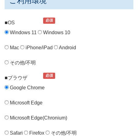
ご利用環境
必須
■OS
Windows 11
Windows 10
Mac
iPhone/iPad
Android
その他/不明
必須
■ブラウザ
Google Chrome
Microsoft Edge
Microsoft Edge(Chronium)
Safari
Firefox
その他/不明