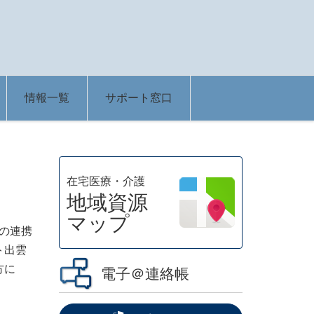
情報一覧
サポート窓口
在宅医療・介護
地域資源
マップ
の連携
ト出雲
方に
電子＠連絡帳