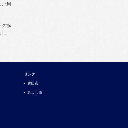
にご利
ーク協
まし
リンク
豊田市
みよし市