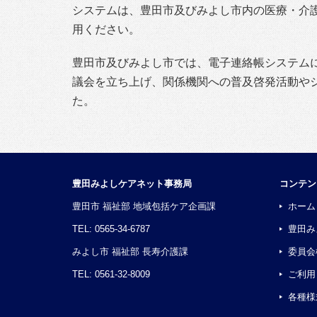
システムは、豊田市及びみよし市内の医療・介
用ください。
豊田市及びみよし市では、電子連絡帳システム
議会を立ち上げ、関係機関への普及啓発活動や
た。
豊田みよしケアネット事務局
コンテン
豊田市 福祉部 地域包括ケア企画課
ホーム
TEL: 0565-34-6787
豊田み
みよし市 福祉部 長寿介護課
委員会
TEL: 0561-32-8009
ご利用
各種様